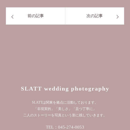
前の記事
次の記事
SLATT wedding photography
SLATTは関東を拠点に活動しております。
「非現実的」「美しさ」「且つ丁寧に」
二人のストーリーを写真という形に残していきます。
TEL：045-274-0053