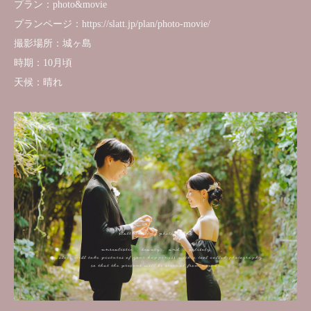
プラン：photo&movie
プランページ：https://slatt.jp/plan/photo-movie/
撮影場所：城ヶ島
時期：10月頃
天候：晴れ