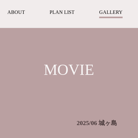
ABOUT
PLAN LIST
GALLERY
MOVIE
2025/06 城ヶ島