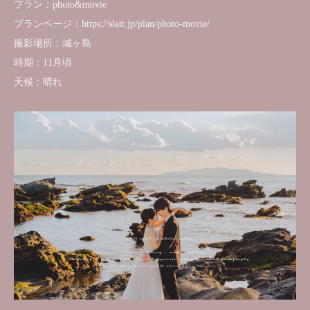
プラン：photo&movie
プランページ：https://slatt.jp/plan/photo-movie/
撮影場所：城ヶ島
時期：11月頃
天候：晴れ