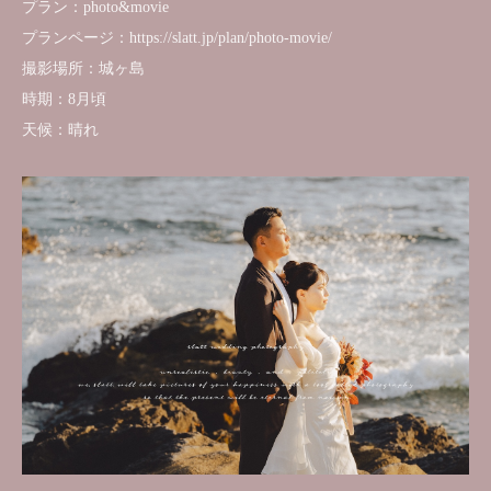
プラン：photo&movie
プランページ：https://slatt.jp/plan/photo-movie/
撮影場所：城ヶ島
時期：8月頃
天候：晴れ