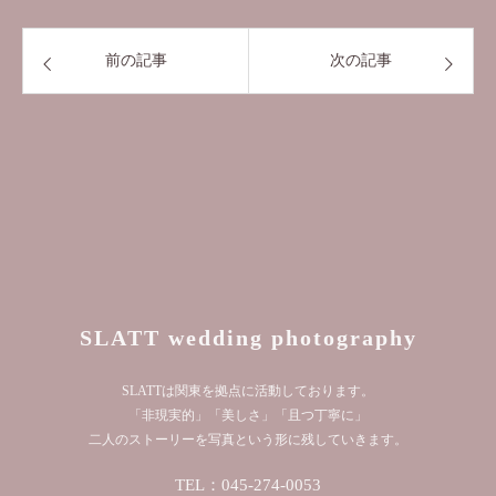
前の記事
次の記事
SLATT wedding photography
SLATTは関東を拠点に活動しております。
「非現実的」「美しさ」「且つ丁寧に」
二人のストーリーを写真という形に残していきます。
TEL：045-274-0053