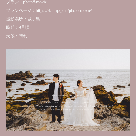
プラン：photo&movie
プランページ：https://slatt.jp/plan/photo-movie/
撮影場所：城ヶ島
時期：9月頃
天候：晴れ