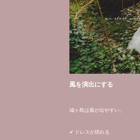
風を演出にする
城ヶ島は風が出やすい。
✔ ドレスが揺れる