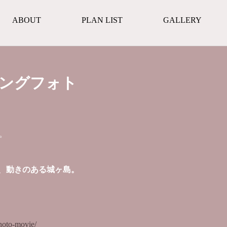
ABOUT
PLAN LIST
GALLERY
ィングフォト
。
、
動きのある城ヶ島。
/photo-movie/