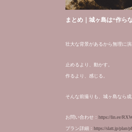
まとめ｜城ヶ島は“作ら
壮大な背景があるから無理に演
止めるより、動かす。
作るより、感じる。
そんな前撮りも、城ヶ島なら成
お問い合わせ：
https://lin.ee/R
プラン詳細：
https://slatt.jp/plan