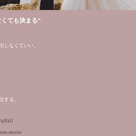
なくても決まる”
出しなくていい。
立する。
XWqXkl1
/photo-movie/