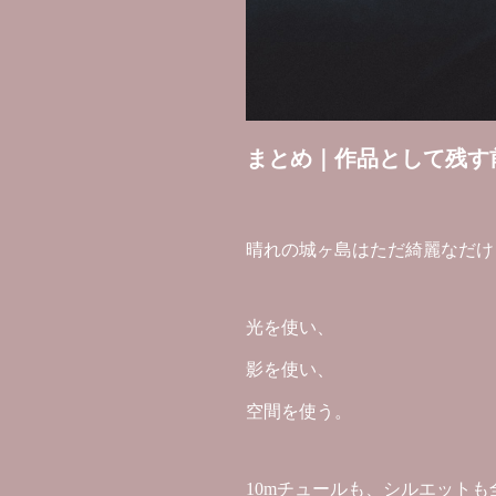
まとめ｜作品として残す
晴れの城ヶ島はただ綺麗なだけ
光を使い、
影を使い、
空間を使う。
10mチュールも、シルエット