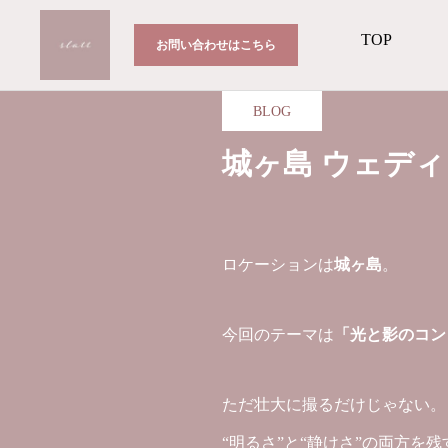
TOP
お問い合わせはこちら
BLOG
城ヶ島 ウェデ
ロケーションは
城ヶ島
。
今回のテーマは
「光と影のコン
ただ壮大に撮るだけじゃない。
“明るさ”と“静けさ”の両方を