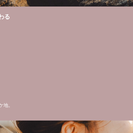
わる
ケ地。