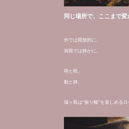
同じ場所で、ここまで変
外では開放的に。
洞窟では静かに。
明と暗。
動と静。
城ヶ島は“振り幅”を楽しめるロ