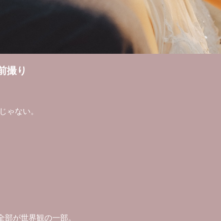
前撮り
じゃない。
も全部が世界観の一部。