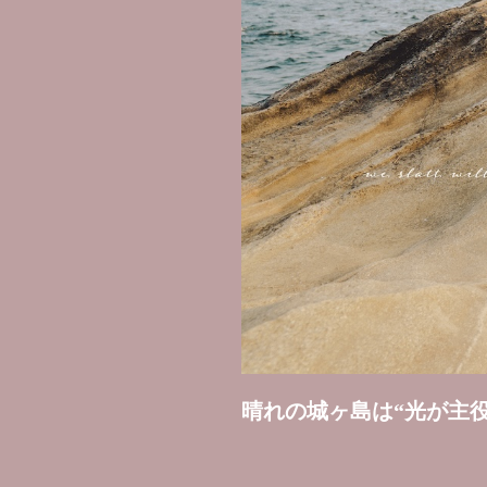
晴れの城ヶ島は“光が主役