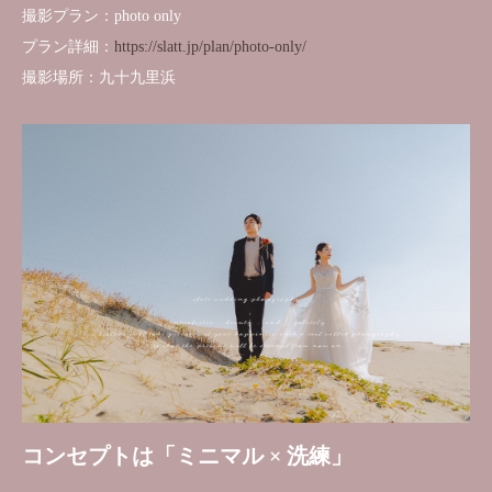
撮影プラン：photo only
プラン詳細：
https://slatt.jp/plan/photo-only/
撮影場所：九十九里浜
コンセプトは「ミニマル × 洗練」