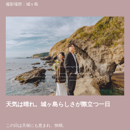
撮影場所：城ヶ島
天気は晴れ。城ヶ島らしさが際立つ一日
この日は天候にも恵まれ、快晴。