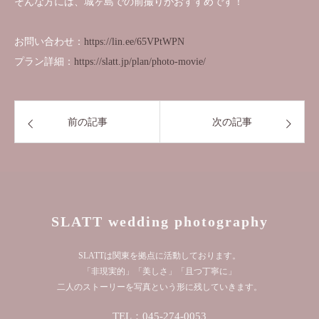
そんな方には、城ヶ島での前撮りがおすすめです！
お問い合わせ：
https://lin.ee/65VPtWPN
プラン詳細：
https://slatt.jp/plan/photo-movie/
前の記事
次の記事
SLATT wedding photography
SLATTは関東を拠点に活動しております。
「非現実的」「美しさ」「且つ丁寧に」
二人のストーリーを写真という形に残していきます。
TEL：045-274-0053